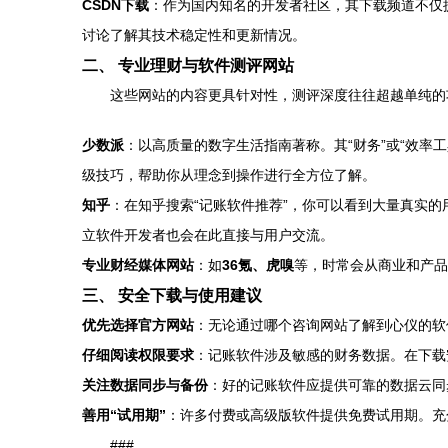
CSDN下载
：作为国内知名的开发者社区，其下载频道不仅
讨论了解其技术稳定性和更新情况。
二、 专业理财与软件测评网站
这些网站的内容更具针对性，测评深度往往超越单纯的
少数派
：以高质量的数字生活指南著称。其“财务”或“效率
级技巧，帮助你从理念到操作进行全方位了解。
知乎
：在知乎搜索“记账软件推荐”，你可以看到大量真实的
立软件开发者也会在此直接与用户交流。
专业财经媒体网站
：如
36氪、虎嗅
等，时常会从商业和产品
三、 安全下载与使用建议
优先选择官方网站
：无论通过哪个咨询网站了解到心仪的软
仔细阅读权限要求
：记账软件涉及敏感的财务数据。在下载
关注数据同步与备份
：好的记账软件应提供可靠的数据云同
善用“试用期”
：许多付费或高级版软件提供免费试用期。充
###