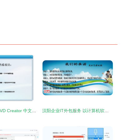
Wondershare DVD Creator 中文版 v6.5.3 打造个性化光盘的实用工具
汉阳企业IT外包服务 以计算机软件咨询为引擎，驱动数字化高效转型