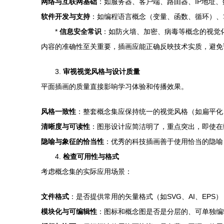
网络与互联网基础
：如服务器、客户端、路由器、IP地址
软件开发与支持
：如编程语言概念（变量、函数、循环）、
*
信息安全常识
：如防火墙、加密、病毒等概念的视觉
内容的准确性至关重要，插画应能正确反映技术实质，避免
3.
审视视觉风格与设计质量
平面插画的质量直接影响学习体验和传播效果。
风格一致性
：整套概念集应保持统一的视觉风格（如扁平化
清晰度与可读性
：图形设计应简洁明了，重点突出，即使在
隐喻与象征的恰当性
：优秀的科技插画善于使用恰当的隐喻（
4.
检查可用性与格式
考虑概念集的实际应用场景：
文件格式
：是否提供常用的矢量格式（如SVG、AI、EP
模块化与可编辑性
：图标和概念图是否是分层的、可单独编